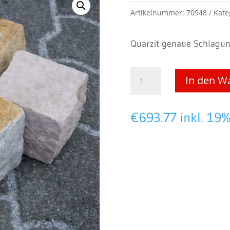
Artikelnummer:
70948
Kate
Quarzit genaue Schlagung
Amarello
In den W
-
Quarzit
€
693.77
inkl. 19
-
Pflaster
10/10/8
cm
Menge