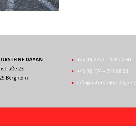
TURSTEINE DAYAN
+49 (0) 2271 – 836 02 60
straße 23
+49 (0) 174 – 711 88 33
29 Bergheim
info@natursteine-dayan.