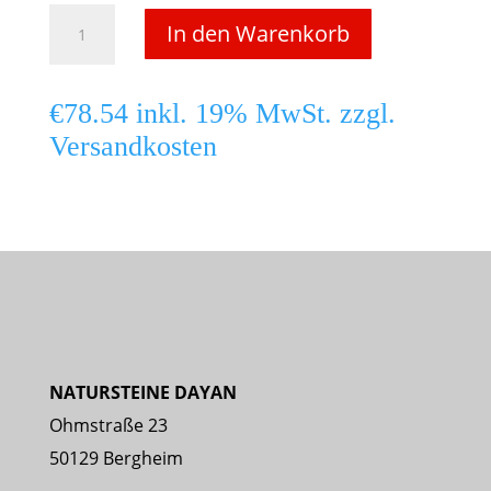
Basalt
In den Warenkorb
–
Pflaster
€
78.54
inkl. 19% MwSt. zzgl.
CN-
Versandkosten
Black
5/5/5
cm
Menge
NATURSTEINE DAYAN
Ohmstraße 23
50129 Bergheim