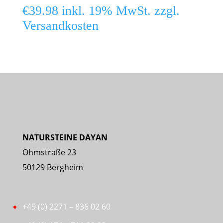
€
39.98
inkl. 19% MwSt. zzgl.
12
Versandkosten
x
12
cm
H
75
cm,
spaltrau
Menge
NATURSTEINE DAYAN
Ohmstraße 23
50129 Bergheim
+49 (0) 2271 – 836 02 60