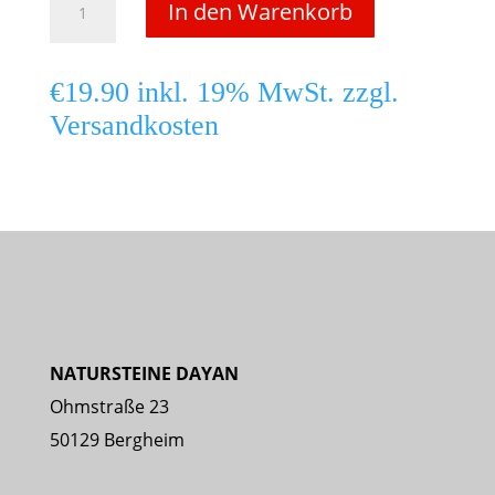
In den Warenkorb
Multi
Red
€
19.90
inkl. 19% MwSt. zzgl.
Quadratpalisade
Versandkosten
12x12
cm
–
Höhe
50
cm
Menge
NATURSTEINE DAYAN
Ohmstraße 23
50129 Bergheim