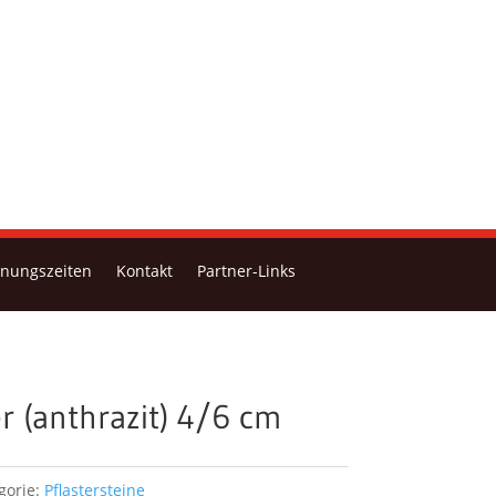
fnungszeiten
Kontakt
Partner-Links
er (anthrazit) 4/6 cm
gorie:
Pflastersteine