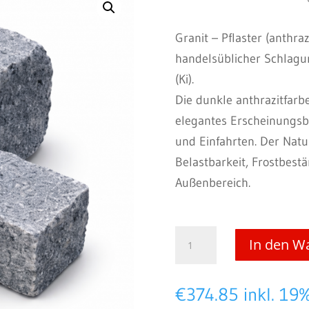
Granit – Pflaster (anthra
handelsüblicher Schlagun
(Ki).
Die dunkle anthrazitfarb
elegantes Erscheinungsbi
und Einfahrten. Der Nat
Belastbarkeit, Frostbest
Außenbereich.
Granit
In den W
–
Pflaster
€
374.85
inkl. 19
(anthrazit)