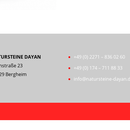
4/6
cm
Menge
TURSTEINE DAYAN
+49 (0) 2271 – 836 02 60
straße 23
+49 (0) 174 – 711 88 33
29 Bergheim
info@natursteine-dayan.