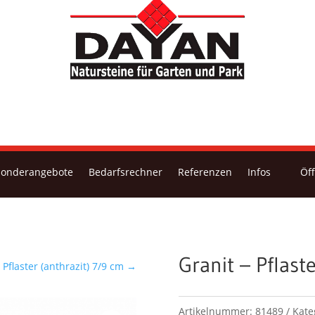
Sonderangebote
Bedarfsrechner
Referenzen
Infos
Öf
Granit – Pflast
 Pflaster (anthrazit) 7/9 cm
→
Artikelnummer:
81489
Kate