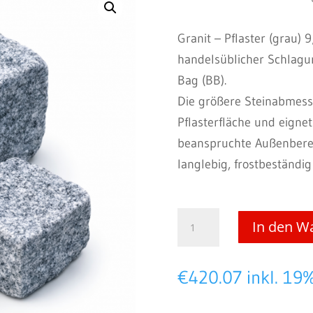
Granit – Pflaster (grau) 
handelsüblicher Schlagun
Bag (BB).
Die größere Steinabmessu
Pflasterfläche und eignet
beanspruchte Außenbereic
langlebig, frostbeständig
Granit
In den W
–
Pflaster
€
420.07
inkl. 19
(grau)
9/11