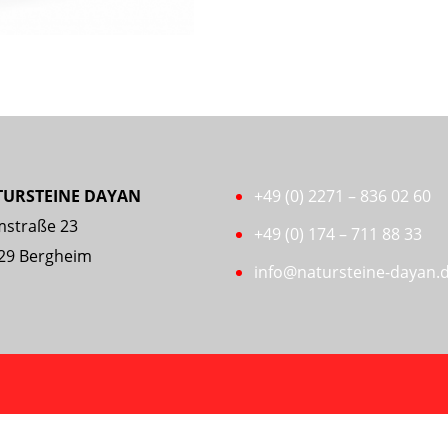
cm
Menge
TURSTEINE DAYAN
+49 (0) 2271 – 836 02 60
straße 23
+49 (0) 174 – 711 88 33
29 Bergheim
info@natursteine-dayan.