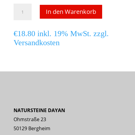
Granit
In den Warenkorb
Quadratpalisade
12x12
€
18.80
inkl. 19% MwSt. zzgl.
cm
Versandkosten
–
Höhe
75
cm
–
Hellgrau
Menge
NATURSTEINE DAYAN
Ohmstraße 23
50129 Bergheim