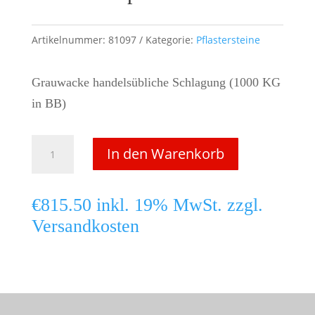
Artikelnummer:
81097
Kategorie:
Pflastersteine
Grauwacke handelsübliche Schlagung (1000 KG
in BB)
Grauwackepflaster
In den Warenkorb
8/11
cm
€
815.50
inkl. 19% MwSt. zzgl.
Menge
Versandkosten