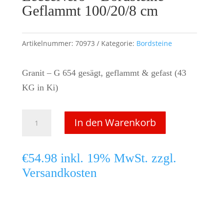
Geflammt 100/20/8 cm
Artikelnummer:
70973
Kategorie:
Bordsteine
Granit – G 654 gesägt, geflammt & gefast (43
KG in Ki)
LecceNero
In den Warenkorb
-
Bordsteine
€
54.98
inkl. 19% MwSt. zzgl.
Geflammt
Versandkosten
100/20/8
cm
Menge