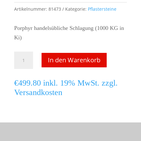
Artikelnummer:
81473
Kategorie:
Pflastersteine
Porphyr handelsübliche Schlagung (1000 KG in
Ki)
Porphyr
In den Warenkorb
-
Pflaster
€
499.80
inkl. 19% MwSt. zzgl.
4/6
Versandkosten
cm
Menge