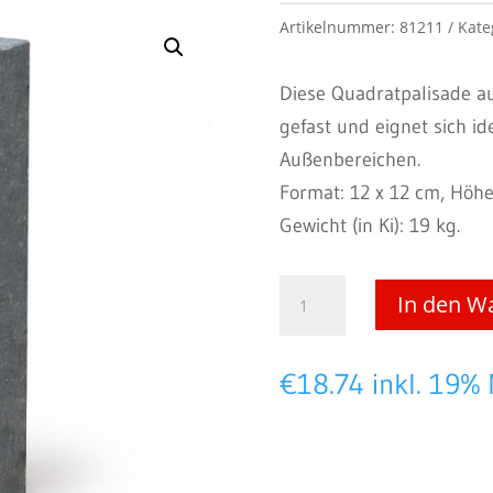
Artikelnummer:
81211
Kate
Diese Quadratpalisade aus
gefast und eignet sich i
Außenbereichen.
Format: 12 x 12 cm, Höhe
Gewicht (in Ki): 19 kg.
Blaustein
In den W
-
Quadratpalisaden
€
18.74
inkl. 19%
12
x
12
cm