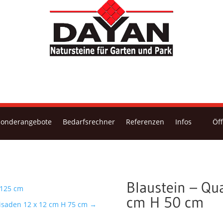
Sonderangebote
Bedarfsrechner
Referenzen
Infos
Öf
Blaustein – Qu
 125 cm
cm H 50 cm
lisaden 12 x 12 cm H 75 cm
→