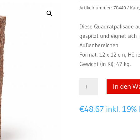
Artikelnummer:
70440
Kate
Diese Quadratpalisade au
gespitzt und eignet sich
Außenbereichen.
Format: 12 x 12 cm, Höhe
Gewicht (in Ki): 47 kg.
Multi
In den W
Red
-
€
48.67
inkl. 19%
Quadratpalisaden
12
x
12