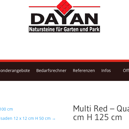
Sonderangebote
Bedarfsrechner
Referenzen
Infos
Öf
Multi Red – Qu
 100 cm
cm H 125 cm
isaden 12 x 12 cm H 50 cm
→