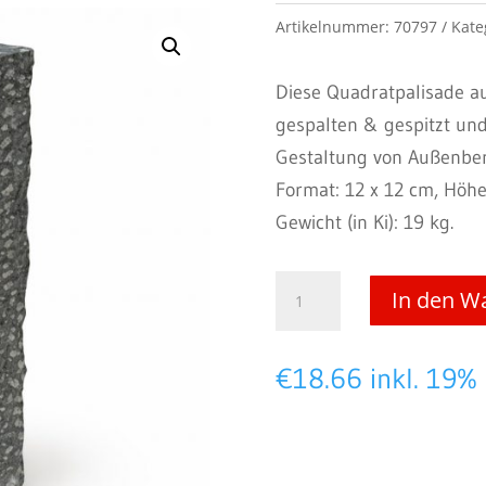
Artikelnummer:
70797
Kate
Diese Quadratpalisade au
gespalten & gespitzt und
Gestaltung von Außenber
Format: 12 x 12 cm, Höhe
Gewicht (in Ki): 19 kg.
Nero
In den W
Leccero
-
€
18.66
inkl. 19%
Quadratpalisaden
12
x
12