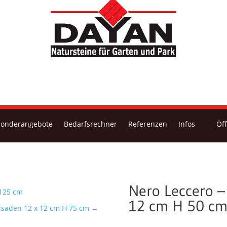
Sonderangebote
Bedarfsrechner
Referenzen
Infos
Öf
Nero Leccero –
 125 cm
12 cm H 50 c
isaden 12 x 12 cm H 75 cm
→